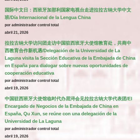
国际中文日：西班牙加那利国家电视台走进拉拉古纳大学中文
班/Día Internacional de la Lengua China
por administrador control total
abril 21, 2026
拉拉古纳大学访问团走访中国驻西班牙大使馆教育处，共商中
西教育合作新机遇/Delegación de la Universidad de La
Laguna visita la Sección Educativa de la Embajada de China
en España para dialogar sobre nuevas oportunidades de
cooperación educativa
por administrador control total
abril 19, 2026
中国驻西班牙大使馆临时代办屈浔会见拉拉古纳大学代表团/El
Encargado de Negocios de la Embajada de China en
España, Qu Xun, se reúne con una delegación de la
Universidad de La Laguna
por administrador control total
abril 19, 2026