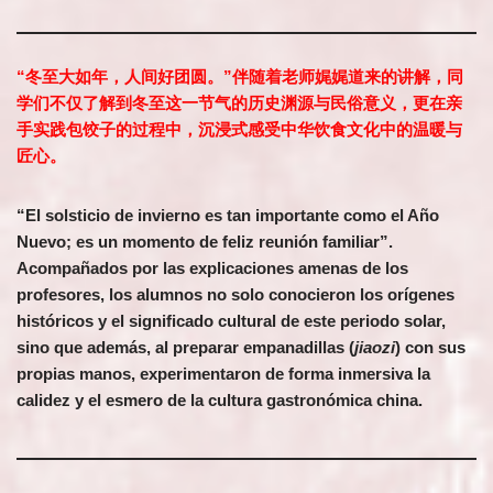
“冬至大如年，人间好团圆。”伴随着老师娓娓道来的讲解，同
学们不仅了解到冬至这一节气的历史渊源与民俗意义，更在亲
手实践包饺子的过程中，沉浸式感受中华饮食文化中的温暖与
匠心。
“El solsticio de invierno es tan importante como el Año
Nuevo; es un momento de feliz reunión familiar”.
Acompañados por las explicaciones amenas de los
profesores, los alumnos no solo conocieron los orígenes
históricos y el significado cultural de este periodo solar,
sino que además, al preparar empanadillas (
jiaozi
) con sus
propias manos, experimentaron de forma inmersiva la
calidez y el esmero de la cultura gastronómica china.