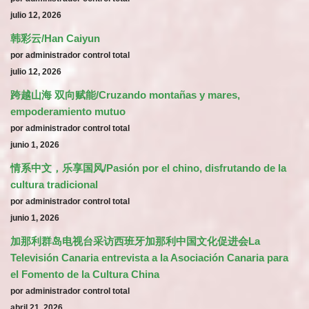
julio 12, 2026
韩彩云/Han Caiyun
por administrador control total
julio 12, 2026
跨越山海 双向赋能/Cruzando montañas y mares,
empoderamiento mutuo
por administrador control total
junio 1, 2026
情系中文，乐享国风/Pasión por el chino, disfrutando de la
cultura tradicional
por administrador control total
junio 1, 2026
加那利群岛电视台采访西班牙加那利中国文化促进会La
Televisión Canaria entrevista a la Asociación Canaria para
el Fomento de la Cultura China
por administrador control total
abril 21, 2026