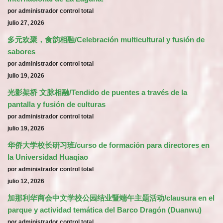
por administrador control total
julio 27, 2026
多元欢聚，食韵相融/Celebración multicultural y fusión de
sabores
por administrador control total
julio 19, 2026
光影架桥 文脉相融/Tendido de puentes a través de la
pantalla y fusión de culturas
por administrador control total
julio 19, 2026
华侨大学校长研习班/curso de formación para directores en
la Universidad Huaqiao
por administrador control total
julio 12, 2026
加那利华商会中文学校公园结业暨端午主题活动/clausura en el
parque y actividad temática del Barco Dragón (Duanwu)
por administrador control total