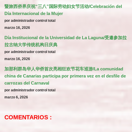
暨旅西侨界庆祝“三八”国际劳动妇女节活动/Celebración del
Día Internacional de la Mujer
por administrador control total
marzo 16, 2026
Día Institucional de la Universidad de La Laguna/受邀参加拉
拉古纳大学传统机构日庆典
por administrador control total
marzo 16, 2026
加那利群岛华人华侨首次亮相狂欢节花车巡游/La comunidad
china de Canarias participa por primera vez en el desfile de
carrozas del Carnaval
por administrador control total
marzo 6, 2026
COMENTARIOS :