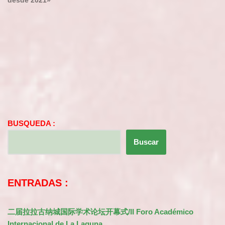
desde 2021»
BUSQUEDA :
Buscar
ENTRADAS :
二届拉拉古纳城国际学术论坛开幕式/II Foro Académico
Internacional de La Laguna.