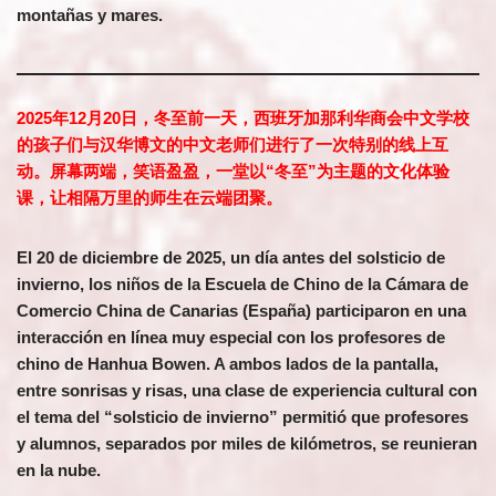
montañas y mares.
2025年12月20日，冬至前一天，西班牙加那利华商会中文学校
的孩子们与汉华博文的中文老师们进行了一次特别的线上互
动。屏幕两端，笑语盈盈，一堂以“冬至”为主题的文化体验
课，让相隔万里的师生在云端团聚。
El 20 de diciembre de 2025, un día antes del solsticio de
invierno, los niños de la Escuela de Chino de la Cámara de
Comercio China de Canarias (España) participaron en una
interacción en línea muy especial con los profesores de
chino de Hanhua Bowen. A ambos lados de la pantalla,
entre sonrisas y risas, una clase de experiencia cultural con
el tema del “solsticio de invierno” permitió que profesores
y alumnos, separados por miles de kilómetros, se reunieran
en la nube.