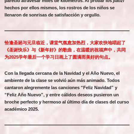
pareció atravesar miles de kilómetros. Al probar los
jiaozi
hechos por ellos mismos, los rostros de los niños se
llenaron de sonrisas de satisfacción y orgullo.
恰逢圣诞与元旦临近，课堂气氛愈加热烈，大家欢快地唱起了
《圣诞快乐》与《新年好》的歌曲，在温暖的祝福声中，共同
为2025学年最后一个学习日画上了圆满而美好的句点。
Con la llegada cercana de la Navidad y el Año Nuevo, el
ambiente de la clase se volvió aún más animado. Todos
cantaron alegremente las canciones “Feliz Navidad” y
“Feliz Año Nuevo”, y entre cálidos deseos pusieron un
broche perfecto y hermoso al último día de clases del curso
académico 2025.