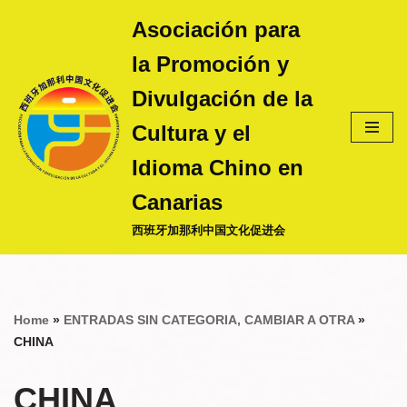
Asociación para
Saltar
la Promoción y
al
contenido
Divulgación de la
Cultura y el
Idioma Chino en
Canarias
西班牙加那利中国文化促进会
Home
»
ENTRADAS SIN CATEGORIA, CAMBIAR A OTRA
»
CHINA
CHINA