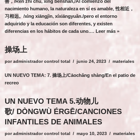
善，/Rén zhī chū, xìng běnshàn,/Al comienzo del
nacimiento humano, la naturaleza en sí es amable, 性相近，
习相远。/xìng xiāngjìn, xíxiāngyuǎn./pero el entorno
adquirido y la educación son diferentes, y existen
diferencias en los hábitos de cada uno.…
Leer más »
操场上
por
administrador control total
junio 24, 2023
materiales
UN NUEVO TEMA: 7. 操场上/Cāochǎng shàng/En el patio de
recreo
UN NUEVO TEMA 5.动物儿
歌/ DÒNGWÙ ÉRGĒ/CANCIONES
INFANTILES DE ANIMALES
por
administrador control total
mayo 10, 2023
materiales