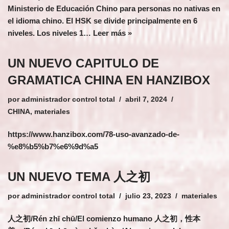
Ministerio de Educación Chino para personas no nativas en
el idioma chino. El HSK se divide principalmente en 6
niveles. Los niveles 1…
Leer más »
UN NUEVO CAPITULO DE
GRAMATICA CHINA EN HANZIBOX
por
administrador control total
abril 7, 2024
CHINA
,
materiales
https://www.hanzibox.com/78-uso-avanzado-de-
%e8%b5%b7%e6%9d%a5
UN NUEVO TEMA 人之初
por
administrador control total
julio 23, 2023
materiales
人之初/Rén zhī chū/El comienzo humano 人之初，性本