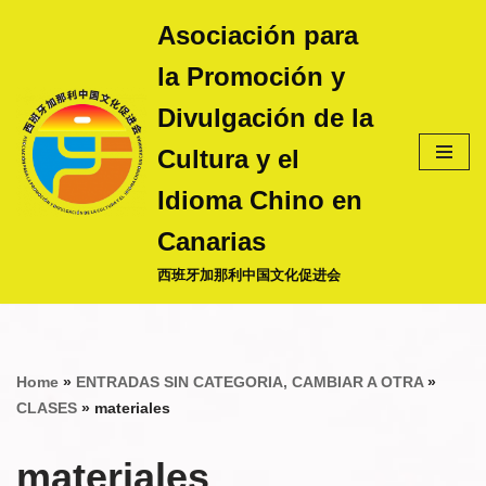
Asociación para
Saltar
la Promoción y
al
contenido
Divulgación de la
Cultura y el
Idioma Chino en
Canarias
西班牙加那利中国文化促进会
Home
»
ENTRADAS SIN CATEGORIA, CAMBIAR A OTRA
»
CLASES
»
materiales
materiales