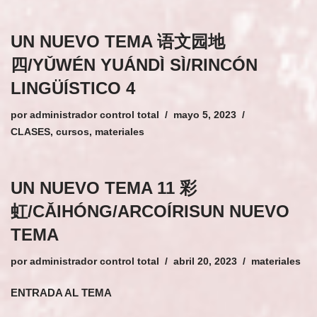
UN NUEVO TEMA 语文园地
四/YǓWÉN YUÁNDÌ SÌ/RINCÓN
LINGÜÍSTICO 4
por
administrador control total
mayo 5, 2023
CLASES
,
cursos
,
materiales
UN NUEVO TEMA 11 彩
虹/CǍIHÓNG/ARCOÍRISUN NUEVO
TEMA
por
administrador control total
abril 20, 2023
materiales
ENTRADA AL TEMA