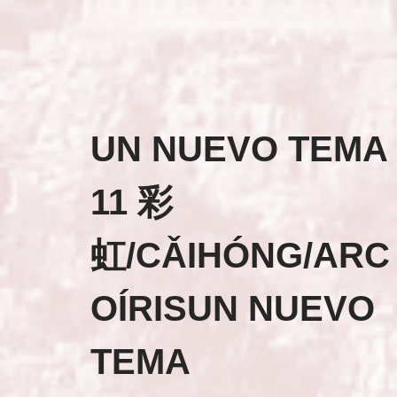
UN NUEVO TEMA
11 彩
虹/CǍIHÓNG/ARC
OÍRISUN NUEVO
TEMA