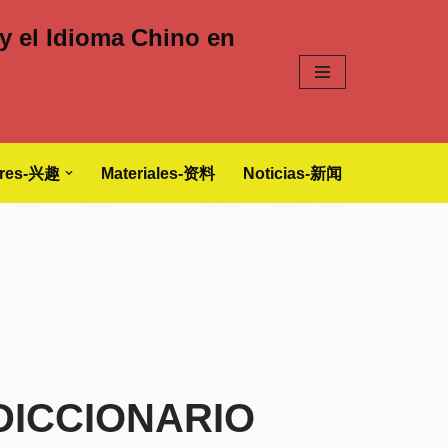
y el Idioma Chino en
eres-兴趣
Materiales-资料
Noticias-新闻
DICCIONARIO