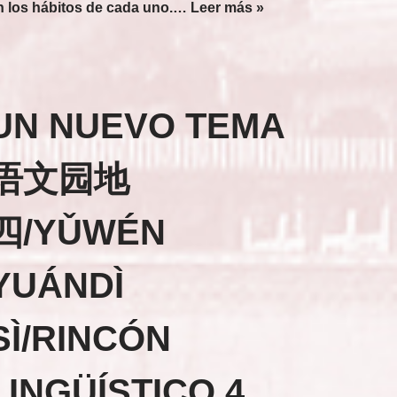
n los hábitos de cada uno.…
Leer más »
UN NUEVO TEMA
语文园地
四/YǓWÉN
YUÁNDÌ
SÌ/RINCÓN
LINGÜÍSTICO 4