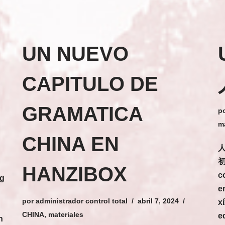
UN NUEVO
CAPITULO DE
GRAMATICA
p
ma
CHINA EN
人
初
HANZIBOX
c
ng
e
por
administrador control total
abril 7, 2024
x
CHINA
,
materiales
e
n