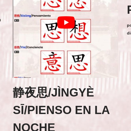
h
p
di
静夜思/JÌNGYÈ
SĪ/
PIENSO EN LA
NOCHE