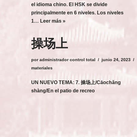
el idioma chino. El HSK se divide
principalmente en 6 niveles. Los niveles
1…
Leer más »
操场上
por
administrador control total
junio 24, 2023
materiales
UN NUEVO TEMA: 7. 操场上/Cāochǎng
shàng/En el patio de recreo