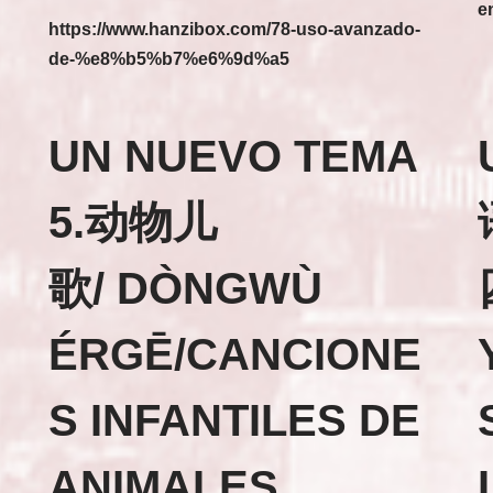
e
https://www.hanzibox.com/78-uso-avanzado-
de-%e8%b5%b7%e6%9d%a5
UN NUEVO TEMA
5.动物儿
歌/ DÒNGWÙ
ÉRGĒ/CANCIONE
S INFANTILES DE
ANIMALES