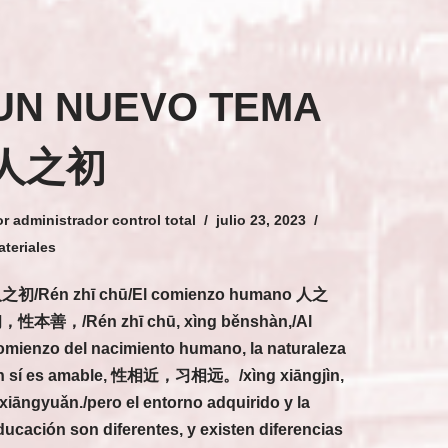
UN NUEVO TEMA
人之初
or
administrador control total
julio 23, 2023
teriales
之初/Rén zhī chū/El comienzo humano 人之
，性本善，/Rén zhī chū, xìng běnshàn,/Al
omienzo del nacimiento humano, la naturaleza
n sí es amable, 性相近，习相远。/xìng xiāngjìn,
íxiāngyuǎn./pero el entorno adquirido y la
ducación son diferentes, y existen diferencias