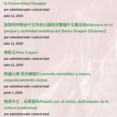
la Universidad Huaqiao
por administrador control total
julio 12, 2026
加那利华商会中文学校公园结业暨端午主题活动/clausura en el
parque y actividad temática del Barco Dragón (Duanwu)
por administrador control total
julio 12, 2026
韩彩云/Han Caiyun
por administrador control total
julio 12, 2026
跨越山海 双向赋能/Cruzando montañas y mares,
empoderamiento mutuo
por administrador control total
junio 1, 2026
情系中文，乐享国风/Pasión por el chino, disfrutando de la
cultura tradicional
por administrador control total