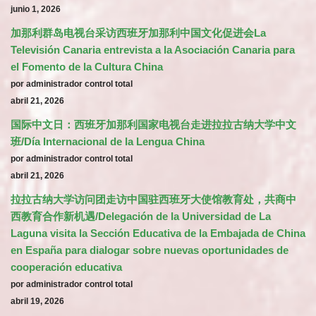
junio 1, 2026
加那利群岛电视台采访西班牙加那利中国文化促进会La
Televisión Canaria entrevista a la Asociación Canaria para
el Fomento de la Cultura China
por administrador control total
abril 21, 2026
国际中文日：西班牙加那利国家电视台走进拉拉古纳大学中文
班/Día Internacional de la Lengua China
por administrador control total
abril 21, 2026
拉拉古纳大学访问团走访中国驻西班牙大使馆教育处，共商中
西教育合作新机遇/Delegación de la Universidad de La
Laguna visita la Sección Educativa de la Embajada de China
en España para dialogar sobre nuevas oportunidades de
cooperación educativa
por administrador control total
abril 19, 2026