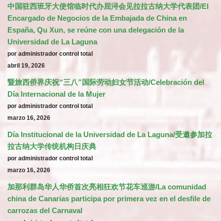
中国驻西班牙大使馆临时代办屈浔会见拉拉古纳大学代表团/El
Encargado de Negocios de la Embajada de China en
España, Qu Xun, se reúne con una delegación de la
Universidad de La Laguna
por administrador control total
abril 19, 2026
暨旅西侨界庆祝“三八”国际劳动妇女节活动/Celebración del
Día Internacional de la Mujer
por administrador control total
marzo 16, 2026
Día Institucional de la Universidad de La Laguna/受邀参加拉
拉古纳大学传统机构日庆典
por administrador control total
marzo 16, 2026
加那利群岛华人华侨首次亮相狂欢节花车巡游/La comunidad
china de Canarias participa por primera vez en el desfile de
carrozas del Carnaval