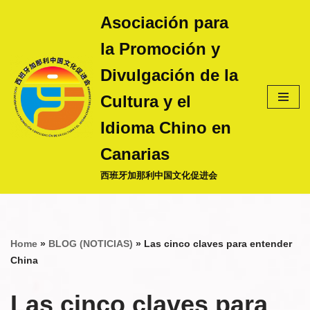
Asociación para
Saltar
la Promoción y
al
contenido
Divulgación de la
Cultura y el
Idioma Chino en
Canarias
西班牙加那利中国文化促进会
Home
»
BLOG (NOTICIAS)
»
Las cinco claves para entender
China
Las cinco claves para