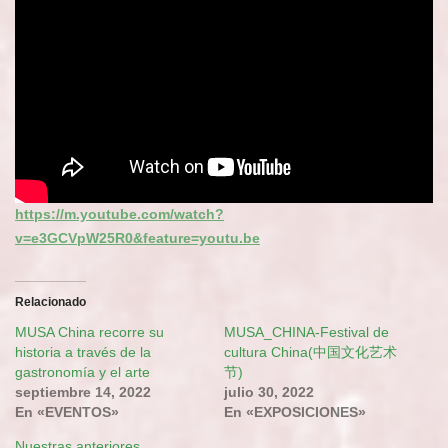
https://m.youtube.com/watch?
v=e3GCVpW25R0&feature=youtu.be
Relacionado
MUSA China recorre su
MUSA_CHINA-Festival de
historia a través de la
cultura China(中国文化艺术
gastronomía y el arte
节)
septiembre 14, 2022
julio 30, 2022
En «EVENTOS»
En «EXPOSICIONES»
Nuestras anteriores