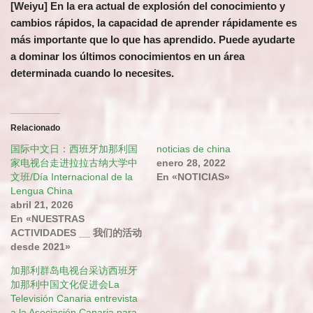
[Weiyu] En la era actual de explosión del conocimiento y
cambios rápidos, la capacidad de aprender rápidamente es
más importante que lo que has aprendido. Puede ayudarte
a dominar los últimos conocimientos en un área
determinada cuando lo necesites.
Relacionado
国际中文日：西班牙加那利国
noticias de china
家电视台走进拉拉古纳大学中
enero 28, 2022
文班/Día Internacional de la
En «NOTICIAS»
Lengua China
abril 21, 2026
En «NUESTRAS
ACTIVIDADES __ 我们的活动
desde 2021»
加那利群岛电视台采访西班牙
加那利中国文化促进会La
Televisión Canaria entrevista
a la Asociación Canaria para