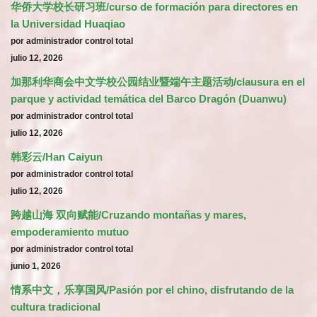
华侨大学校长研习班/curso de formación para directores en
la Universidad Huaqiao
por administrador control total
julio 12, 2026
加那利华商会中文学校公园结业暨端午主题活动/clausura en el
parque y actividad temática del Barco Dragón (Duanwu)
por administrador control total
julio 12, 2026
韩彩云/Han Caiyun
por administrador control total
julio 12, 2026
跨越山海 双向赋能/Cruzando montañas y mares,
empoderamiento mutuo
por administrador control total
junio 1, 2026
情系中文，乐享国风/Pasión por el chino, disfrutando de la
cultura tradicional