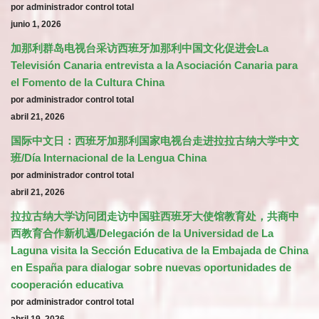
por administrador control total
junio 1, 2026
加那利群岛电视台采访西班牙加那利中国文化促进会La
Televisión Canaria entrevista a la Asociación Canaria para
el Fomento de la Cultura China
por administrador control total
abril 21, 2026
国际中文日：西班牙加那利国家电视台走进拉拉古纳大学中文
班/Día Internacional de la Lengua China
por administrador control total
abril 21, 2026
拉拉古纳大学访问团走访中国驻西班牙大使馆教育处，共商中
西教育合作新机遇/Delegación de la Universidad de La
Laguna visita la Sección Educativa de la Embajada de China
en España para dialogar sobre nuevas oportunidades de
cooperación educativa
por administrador control total