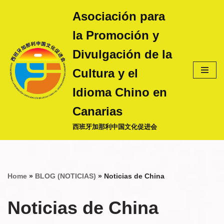
Asociación para
Saltar
la Promoción y
al
contenido
Divulgación de la
Cultura y el
Idioma Chino en
Canarias
西班牙加那利中国文化促进会
Home
»
BLOG (NOTICIAS)
»
Noticias de China
Noticias de China