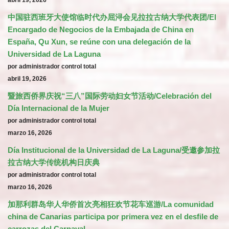
abril 19, 2026
中国驻西班牙大使馆临时代办屈浔会见拉拉古纳大学代表团/El
Encargado de Negocios de la Embajada de China en
España, Qu Xun, se reúne con una delegación de la
Universidad de La Laguna
por administrador control total
abril 19, 2026
暨旅西侨界庆祝“三八”国际劳动妇女节活动/Celebración del
Día Internacional de la Mujer
por administrador control total
marzo 16, 2026
Día Institucional de la Universidad de La Laguna/受邀参加拉
拉古纳大学传统机构日庆典
por administrador control total
marzo 16, 2026
加那利群岛华人华侨首次亮相狂欢节花车巡游/La comunidad
china de Canarias participa por primera vez en el desfile de
carrozas del Carnaval