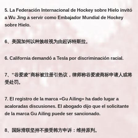
5. La Federación Internacional de Hockey sobre Hielo invitó
a Wu Jing a servir como Embajador Mundial de Hockey
sobre Hielo.
6、美国加州以种族歧视为由起诉特斯拉。
6. California demandó a Tesla por discriminación racial.
7、“谷爱凌”商标被注册引热议，律师称谷爱凌商标申请人或将
受处罚。
7. El registro de la marca «Gu Ailing» ha dado lugar a
acaloradas discusiones. El abogado dijo que el solicitante
de la marca Gu Ailing puede ser sancionado.
8、国际滑联坚持不接受韩方申诉：维持原判。