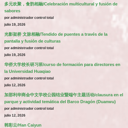
多元欢聚，食韵相融/Celebración multicultural y fusión de
sabores
por administrador control total
julio 19, 2026
光影架桥 文脉相融/Tendido de puentes a través de la
pantalla y fusión de culturas
por administrador control total
julio 19, 2026
华侨大学校长研习班/curso de formación para directores en
la Universidad Huaqiao
por administrador control total
julio 12, 2026
加那利华商会中文学校公园结业暨端午主题活动/clausura en el
parque y actividad temática del Barco Dragón (Duanwu)
por administrador control total
julio 12, 2026
韩彩云/Han Caiyun