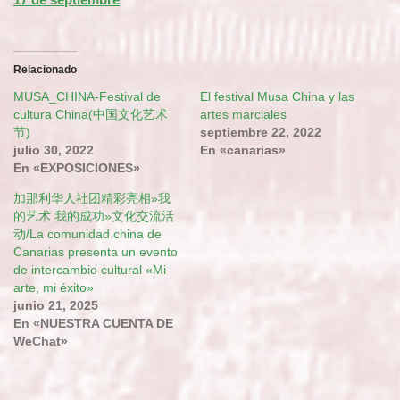
Relacionado
MUSA_CHINA-Festival de
El festival Musa China y las
cultura China(中国文化艺术
artes marciales
节)
septiembre 22, 2022
julio 30, 2022
En «canarias»
En «EXPOSICIONES»
加那利华人社团精彩亮相»我
的艺术 我的成功»文化交流活
动/La comunidad china de
Canarias presenta un evento
de intercambio cultural «Mi
arte, mi éxito»
junio 21, 2025
En «NUESTRA CUENTA DE
WeChat»