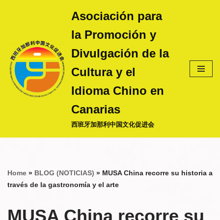
Asociación para
Saltar
la Promoción y
al
contenido
Divulgación de la
Cultura y el
Idioma Chino en
Canarias
西班牙加那利中国文化促进会
Home
»
BLOG (NOTICIAS)
»
MUSA China recorre su historia a
través de la gastronomía y el arte
MUSA China recorre su