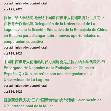
por administrador control total
abril 21, 2026
拉拉古纳大学访问团走访中国驻西班牙大使馆教育处，共商中
西教育合作新机遇/Delegación de la Universidad de La
Laguna visita la Sección Educativa de la Embajada de China
en España para dialogar sobre nuevas oportunidades de
cooperación educativa
por administrador control total
abril 19, 2026
中国驻西班牙大使馆临时代办屈浔会见拉拉古纳大学代表团/El
Encargado de Negocios de la Embajada de China en
España, Qu Xun, se reúne con una delegación de la
Universidad de La Laguna
por administrador control total
abril 19, 2026
暨旅西侨界庆祝“三八”国际劳动妇女节活动/Celebración del
Día Internacional de la Mujer