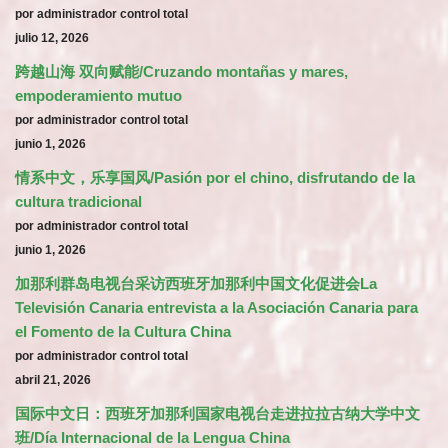
por administrador control total
julio 12, 2026
跨越山海 双向赋能/Cruzando montañas y mares,
empoderamiento mutuo
por administrador control total
junio 1, 2026
情系中文，乐享国风/Pasión por el chino, disfrutando de la
cultura tradicional
por administrador control total
junio 1, 2026
加那利群岛电视台采访西班牙加那利中国文化促进会La
Televisión Canaria entrevista a la Asociación Canaria para
el Fomento de la Cultura China
por administrador control total
abril 21, 2026
国际中文日：西班牙加那利国家电视台走进拉拉古纳大学中文
班/Día Internacional de la Lengua China