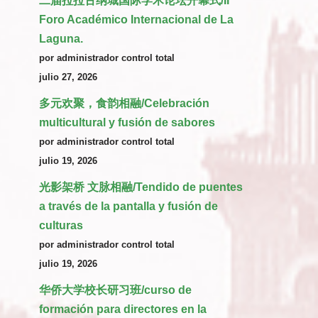
二届拉拉古纳城国际学术论坛开幕式/II
Foro Académico Internacional de La
Laguna.
por administrador control total
julio 27, 2026
多元欢聚，食韵相融/Celebración
multicultural y fusión de sabores
por administrador control total
julio 19, 2026
光影架桥 文脉相融/Tendido de puentes
a través de la pantalla y fusión de
culturas
por administrador control total
julio 19, 2026
华侨大学校长研习班/curso de
formación para directores en la