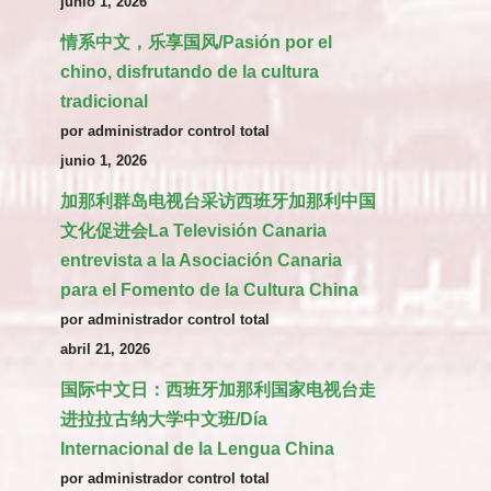
junio 1, 2026
情系中文，乐享国风/Pasión por el
chino, disfrutando de la cultura
tradicional
por administrador control total
junio 1, 2026
加那利群岛电视台采访西班牙加那利中国
文化促进会La Televisión Canaria
entrevista a la Asociación Canaria
para el Fomento de la Cultura China
por administrador control total
abril 21, 2026
国际中文日：西班牙加那利国家电视台走
进拉拉古纳大学中文班/Día
Internacional de la Lengua China
por administrador control total