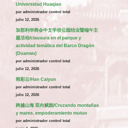
Universidad Huaqiao
por administrador control total
julio 12, 2026
加那利华商会中文学校公园结业暨端午主
题活动/clausura en el parque y
actividad temática del Barco Dragón
(Duanwu)
por administrador control total
julio 12, 2026
韩彩云/Han Caiyun
por administrador control total
julio 12, 2026
跨越山海 双向赋能/Cruzando montañas
y mares, empoderamiento mutuo
por administrador control total