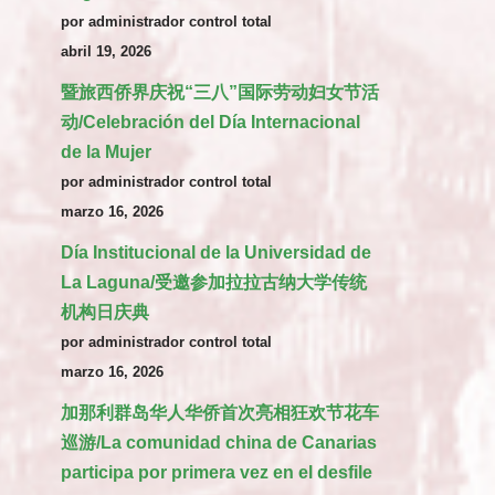
por administrador control total
abril 19, 2026
暨旅西侨界庆祝“三八”国际劳动妇女节活
动/Celebración del Día Internacional
de la Mujer
por administrador control total
marzo 16, 2026
Día Institucional de la Universidad de
La Laguna/受邀参加拉拉古纳大学传统
机构日庆典
por administrador control total
marzo 16, 2026
加那利群岛华人华侨首次亮相狂欢节花车
巡游/La comunidad china de Canarias
participa por primera vez en el desfile