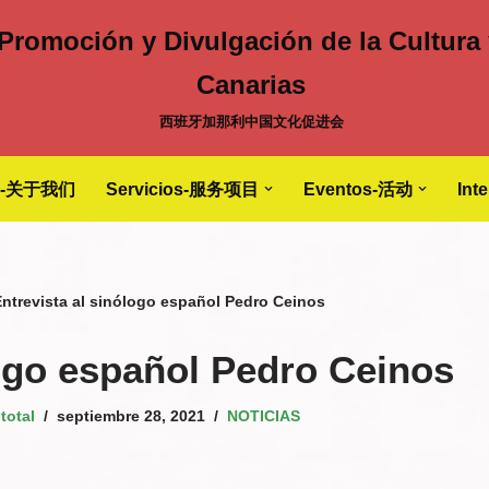
 Promoción y Divulgación de la Cultura 
Canarias
西班牙加那利中国文化促进会
S-关于我们
Servicios-服务项目
Eventos-活动
Int
ntrevista al sinólogo español Pedro Ceinos
logo español Pedro Ceinos
total
septiembre 28, 2021
NOTICIAS